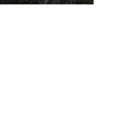
VD:n
Vår VD är sällan på kontoret men han är
aldrig mer än ett samtal bort. Det är lite
oklart vad hans jobb är med vad det än må
vara så är det nog viktigt.
Kreatören