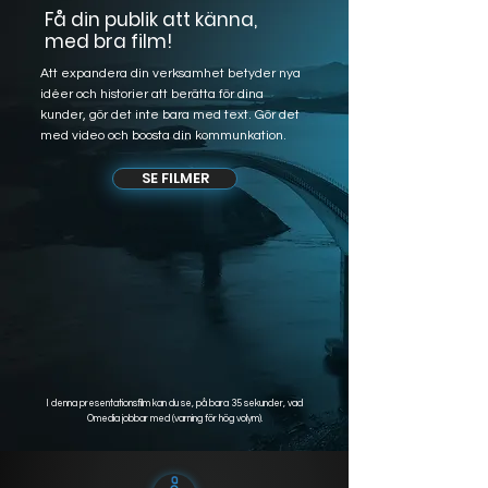
Få din publik att känna,
med bra film!
Att expandera din verksamhet betyder nya
idéer och historier att berätta för dina
kunder, gör det inte bara med text. Gör det
med video och boosta din kommunkation.
SE FILMER
I denna presentationsfilm kan du se, på bara 35 sekunder, vad
Omedia jobbar med
(varning för hög volym).