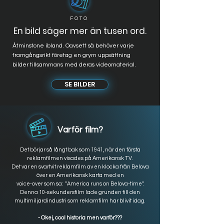
FOTO
En bild säger mer än tusen ord.
Åtminstone ibland. Oavsett så behöver varje
framgångsrikt företag en grym uppsättning
bilder tillsammans med deras videomaterial.
SE BILDER
Varför film?
Det börjar så långt bak som 1941, när den första
reklamfilmen visades på Amerikansk TV.
Det var en svartvit reklamfilm av en klocka från Belova
över en Amerikansk karta med en
voice-over som sa: ''America runs on Belova-time''.
Denna 10-sekundersfilm lade grunden till den
multimiljardindustri som reklamfilm har blivit idag.
- Okej, cool historia men varför???