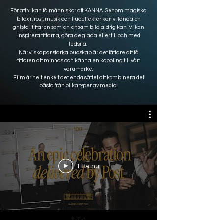
För att vi kan få människor att KÄNNA. Genom magiska
bilder, röst, musik och ljudeffekter kan vi tända en
gnista i tittaren som en ensam bild aldrig kan. Vi kan
inspirera tittarna, göra de glada eller till och med
ledsna.
När vi skapar starka budskap är det lättare att få
tittaren att minnas och känna en koppling till vårt
varumärke.
Film är helt enkelt det enda sättet att kombinera det
bästa från olika typer av media.
Titta nu