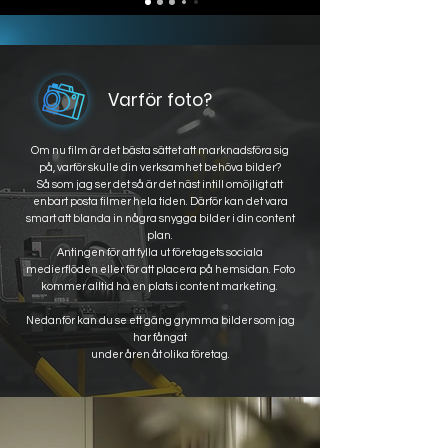
Varför foto?
Om nu film är det bästa sättet att marknadsföra sig
på, varför skulle din verksamhet behöva bilder?
Så som jag ser det så är det näst intill omöjligt att
enbart posta filmer hela tiden. Därför kan det vara
smart att blanda in några snygga bilder i din content
plan.
Antingen för att fylla ut företagets sociala
medierflöden eller för att placera på hemsidan. Foto
kommer alltid ha en plats i content marketing.
Nedanför kan du se ett gäng grymma bilder som jag
har fångat
under åren åt olika företag.